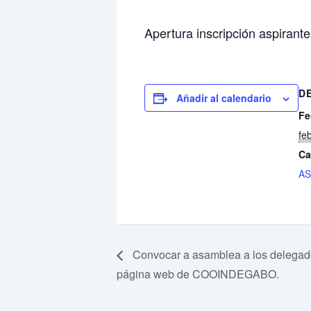
Apertura inscripción aspirante
D
Añadir al calendario
Fe
fe
Ca
A
Convocar a asamblea a los delegados
página web de COOINDEGABO.