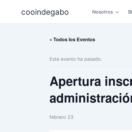
Ir
cooindegabo
al
Nosotros
B
contenido
« Todos los Eventos
Este evento ha pasado.
Apertura insc
administración
febrero 23